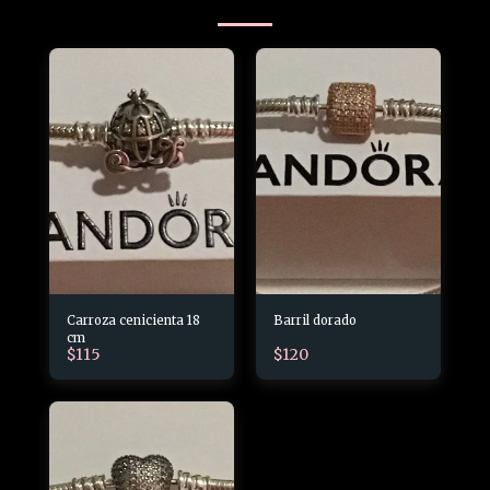
Carroza cenicienta 18
Barril dorado
cm
$
115
$
120